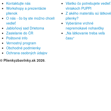
Kontaktujte nás
Všetko čo potrebujete vedieť
Bambi Roxy
Workshopy a prezentácie
vlniakoch PUPPI
Bambino Mio
plienok
Z akého materiálu sú látkové
Bamboolik
O nás - čo by ste možno chceli
plienky?
vedieť
Vyberáme vrchné
BumGenius
Jabloňový sad Drietoma
nepremokavé nohavičky
Closeparent
Zasielanie do ČR
„Na látkovanie treba veľa
Crawler
Poštovné info
času“
Vernostný program
Design Socks
Obchodné podmienky
Deti v bavlnke
Ochrana osobných údajov
Diba
© Plienkyzbavlnky.sk 2026
.
Disana
Djeco
Doodush
Dr.Feelgood
Ecoffee
Ella´s house
Eoné
Eponita