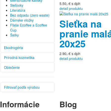
Menštruačné kalíšky
5.50,-€
s dph
Sieťovky
detail produktu
Literatúra
Bez odpadu (zero waste)
Sieťka na
Dámske vložky
Fľaše Ecoffee a Ecoffee
pranie mal
Cup
Šatky
20x25
Ekodrogéria
2.90,-€
s dph
Prírodná kozmetika
detail produktu
Oblečenie
Filtrovať podľa výrobcu
Aponka
Informácie
Blog
BabyDan
BabyLucy