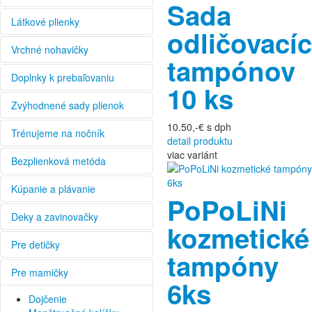
Sada
Látkové plienky
odličovací
Vrchné nohavičky
tampónov
Doplnky k prebaľovaniu
10 ks
Zvýhodnené sady plienok
10.50,-€
s dph
Trénujeme na nočník
detail produktu
viac variánt
Bezplienková metóda
Kúpanie a plávanie
PoPoLiNi
Deky a zavinovačky
kozmetické
Pre detičky
tampóny
Pre mamičky
6ks
Dojčenie